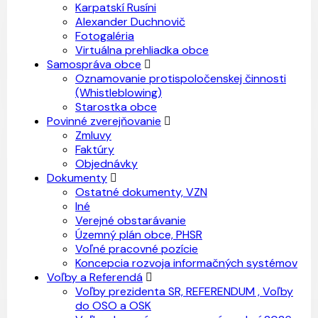
Karpatskí Rusíni
Alexander Duchnovič
Fotogaléria
Virtuálna prehliadka obce
Samospráva obce
Oznamovanie protispoločenskej činnosti
(Whistleblowing)
Starostka obce
Povinné zverejňovanie
Zmluvy
Faktúry
Objednávky
Dokumenty
Ostatné dokumenty, VZN
Iné
Verejné obstarávanie
Územný plán obce, PHSR
Voľné pracovné pozície
Koncepcia rozvoja informačných systémov
Voľby a Referendá
Voľby prezidenta SR, REFERENDUM , Voľby
do OSO a OSK