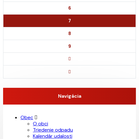
6
7
8
9
Navigácia
Obec
O obci
Triedenie odpadu
Kalendár udalosti