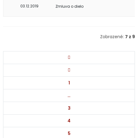
03.12.2019
Zmluva o dielo
Zobrazené:
7 z 9
1
…
3
4
5