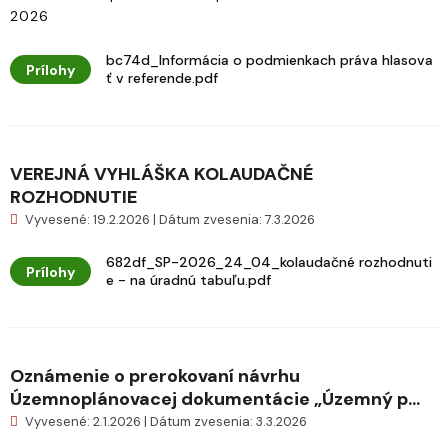
2026
bc74d_Informácia o podmienkach práva hlasova
Prílohy
ť v referende.pdf
VEREJNÁ VYHLÁŠKA KOLAUDAČNÉ
ROZHODNUTIE
Vyvesené: 19.2.2026 | Dátum zvesenia: 7.3.2026
682df_SP-2026_24_04_kolaudačné rozhodnuti
Prílohy
e - na úradnú tabuľu.pdf
Oznámenie o prerokovaní návrhu
Územnoplánovacej dokumentácie „Územný p...
Vyvesené: 2.1.2026 | Dátum zvesenia: 3.3.2026