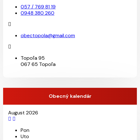
057 / 769 81 19
0948 380 260
obectopola@gmail.com
Topoľa 95
067 65 Topoľa
Obecný kalendár
August 2026
Pon
Uto